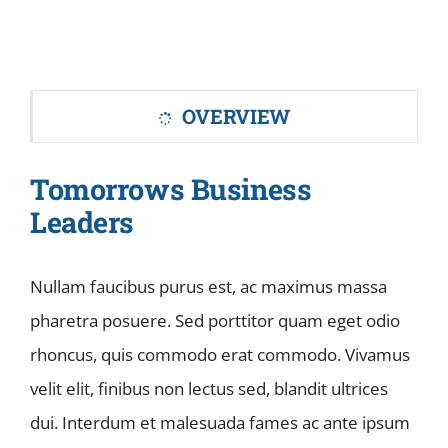
NEWS
STUDIES
OVERVIEW
PARTNERS
Tomorrows Business
FOR MEMBERS
Leaders
CONTACT US
Nullam faucibus purus est, ac maximus massa
pharetra posuere. Sed porttitor quam eget odio
rhoncus, quis commodo erat commodo. Vivamus
velit elit, finibus non lectus sed, blandit ultrices
dui. Interdum et malesuada fames ac ante ipsum